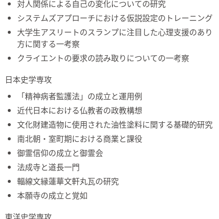
対人関係による自己の変化についての研究
システムズアプローチにおける仮説設定のトレーニング
大学生アスリートのスランプに注目した心理支援のあり
方に関する一考察
クライエントの要求の読み取りについての一考察
日本史学専攻
「精神病者監護法」の成立と運用例
近代日本における仏教者の政教構想
文化財建造物に使用された油性塗料に関する基礎的研究
南北朝・室町期における商業と課役
御霊信仰の成立と御霊会
法成寺と道長一門
輻線文縁蓮華文軒丸瓦の研究
本願寺の成立と覚如
東洋史学専攻