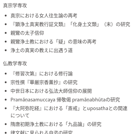
真宗学専攻
真宗における女人往生論の再考
『顕浄土真実教行証文類』「化身土文類」（末）の研究
親鸞の太子信仰
親鸞浄土教における「疑」の意味の再考
浄土の真実の教えに出遇う道
仏教学専攻
『修習次第』における修行論
宗性撰『華厳宗香薫抄』の研究
中世日本における弘法大師信仰の展開
Pramāṇasamuccaya 帰敬偈 pramāṇabhūtaの研究
『大阿弥陀経』における「斎戒」とuposathaとの関連
について
隋唐初期浄土教における「九品論」の研究
律文献に見られる自恣の研究