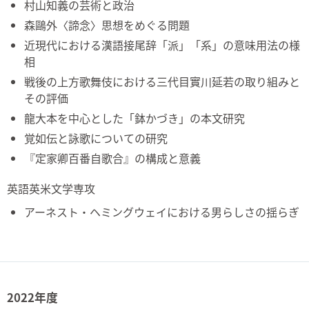
村山知義の芸術と政治
森鷗外〈諦念〉思想をめぐる問題
近現代における漢語接尾辞「派」「系」の意味用法の様
相
戦後の上方歌舞伎における三代目實川延若の取り組みと
その評価
龍大本を中心とした「鉢かづき」の本文研究
覚如伝と詠歌についての研究
『定家卿百番自歌合』の構成と意義
英語英米文学専攻
アーネスト・ヘミングウェイにおける男らしさの揺らぎ
2022年度