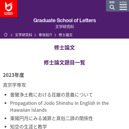
龍谷大学 You, Unlimited
MENU
Graduate School of Letters
文学研究科
ホーム
文学研究科
専攻紹介
修士論文
修士論文
修士論文題目一覧
2023年度
真宗学専攻
曇鸞浄土教における荘厳の意義について
Propagation of Jodo Shinshu in English in the
Hawaiian Islands
東陽円月にみる滅罪と真俗二諦の関係性
知空の生涯と教学