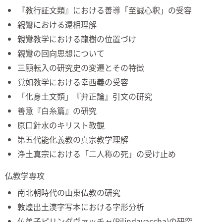
『教行証文類』における善導「至誠心釈」の受容
親鸞における還相理解
親鸞教学における龍樹の位置づけ
親鸞の回向思想について
三願転入の研究史の変遷とその特徴
覚如教学における幸西義の受容
「化身土文類」『弁正論』引文の研究
善意『白糸篇』の研究
原口針水のキリスト教観
第五代能化義教の真宗教学理解
浄土真宗における「二人称の死」の受け止め
仏教学専攻
南北朝時代の山東仏教の研究
敦煌出土漢字写本における字形分析
仏弟子ピリンダヴァッチャ(Pilindavaccha)の研究