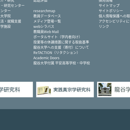
紹介・研究
認証評価
採用情報
所・研究センター
サイトマップ
センター
researchmap
サイトポリシー
・大学院
教員データベース
個人情報保護への取
生活・就職支援
メディア登場一覧
アクセシビリティに
大学施設
webシラバス
リンク
教職員Web Mail
ポータルサイト（学内者向け）
授業等の休講措置に関する取扱基準
龍谷大学への支援（寄付）について
ReTACTION（リタクション）
Academic Doors
龍谷大学付属 平安高等学校・中学校