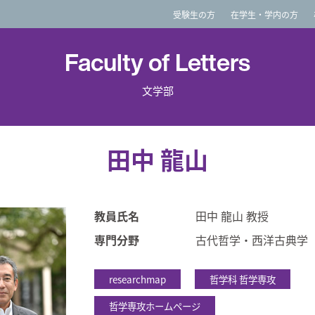
imited
受験生の方
在学生・学内の方
Faculty of Letters
文学部
田中 龍山
教員氏名
田中 龍山 教授
専門分野
古代哲学・西洋古典学
researchmap
哲学科 哲学専攻
哲学専攻ホームページ