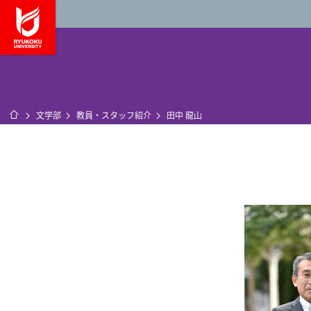
龍谷大学 You, Unl
ホーム
文学部
教員・スタッフ紹介
田中 龍山