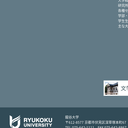
大学
研究
各種
学部
学生
主な
龍谷大学
〒612-8577 京都市伏見区深草塚本町67
TEL 075-642-1111 FAX 075-642-8867